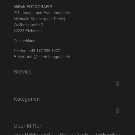
MiReh FOTOGRAFIE
PR-, Image- und Eventfotografie
Michaela Stache (geb. Rehle)
Wallbergstraße 3
82223 Eichenau
Deutschland
Telefon:
+49 177 325
1477
E-Mail:
info@mireh-fotografie.de
Service
Kategorien
Über MiReh
Hinter MiReh verbirgt sich Michaela Stache und viele weitere