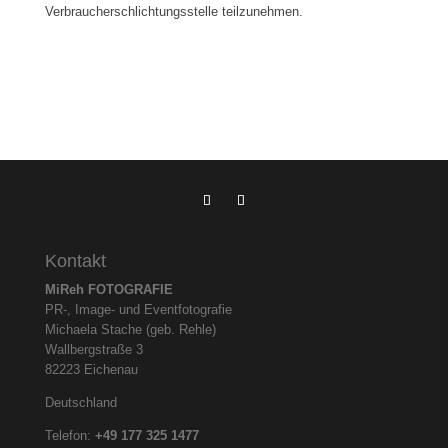
Verbraucherschlichtungsstelle teilzunehmen.
Kontakt
MiReh FOTOGRAFIE
PR-, Image- und Eventfotografie
Michaela Stache (geb. Rehle)
Wallbergstraße 3
82223 Eichenau
Deutschland
Telefon:
+49 177 325
1477