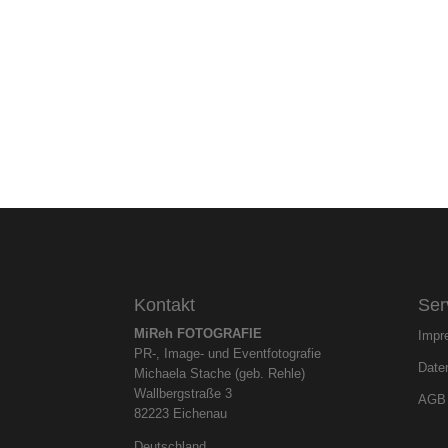
Kontakt
Ser
MiReh FOTOGRAFIE
Impr
PR-, Image- und Eventfotografie
Date
Michaela Stache (geb. Rehle)
Wallbergstraße 3
AGB
82223 Eichenau
Deutschland