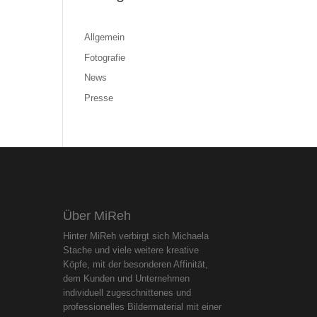
Allgemein
Fotografie
News
Presse
Über MiReh
Hinter MiReh verbirgt sich Michaela
Stache und viele weitere kreative
Köpfe, mit der besonderen Affinität,
dem Kunden und Unternehmen
individuell zugeschnittenes und
professionelles Bildermaterial mit einer