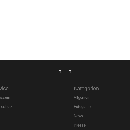
vice
Kategorien
essum
Allgemein
nschutz
Fotografie
News
Presse