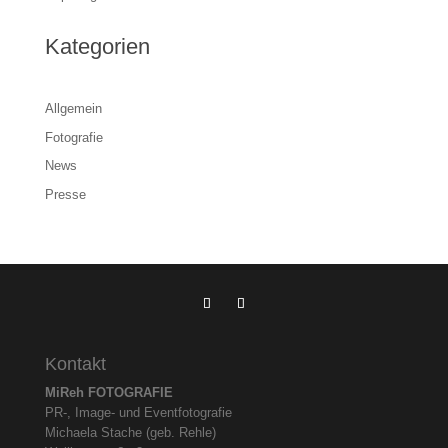
Kategorien
Allgemein
Fotografie
News
Presse
Kontakt
MiReh FOTOGRAFIE
PR-, Image- und Eventfotografie
Michaela Stache (geb. Rehle)