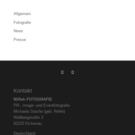
Allgemein
Fotografie
News
Presse
Kontakt
MiReh FOTOGRAFIE
PR-, Image- und Eventfotografie
Michaela Stache (geb. Rehle)
Wallbergstraße 3
82223 Eichenau
Deutschland