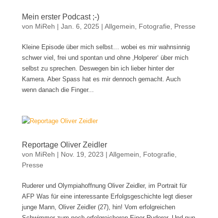
Mein erster Podcast ;-)
von
MiReh
|
Jan. 6, 2025
|
Allgemein
,
Fotografie
,
Presse
Kleine Episode über mich selbst… wobei es mir wahnsinnig
schwer viel, frei und spontan und ohne ‚Holperer‘ über mich
selbst zu sprechen. Deswegen bin ich lieber hinter der
Kamera. Aber Spass hat es mir dennoch gemacht. Auch
wenn danach die Finger...
Reportage Oliver Zeidler
von
MiReh
|
Nov. 19, 2023
|
Allgemein
,
Fotografie
,
Presse
Ruderer und Olympiahoffnung Oliver Zeidler, im Portrait für
AFP Was für eine interessante Erfolgsgeschichte legt dieser
junge Mann, Oliver Zeidler (27), hin! Vom erfolgreichen
Schwimmer zum noch erfolgreicheren Einer-Ruderer. Und nun