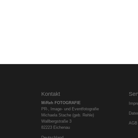
Kontakt
Ser
MiReh FOTOGRAFIE
Impr
PR-, Image- und Eventfotografie
Date
Michaela Stache (geb. Rehle)
Wallbergstraße 3
AGB
82223 Eichenau
Deutschland