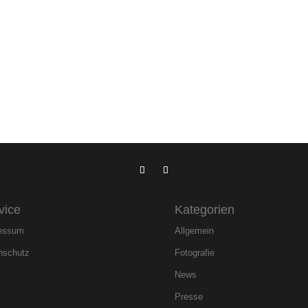
vice
Kategorien
essum
Allgemein
nschutz
Fotografie
News
Presse