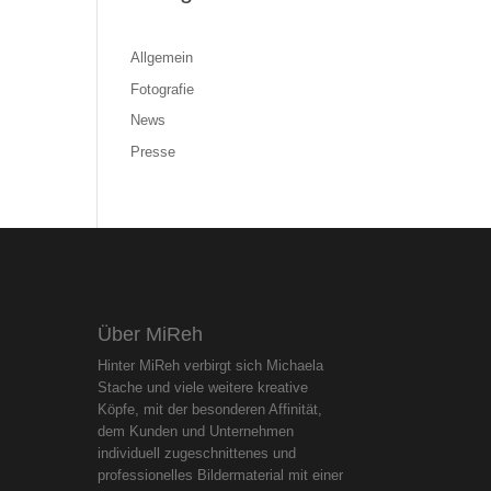
Allgemein
Fotografie
News
Presse
Über MiReh
Hinter MiReh verbirgt sich Michaela
Stache und viele weitere kreative
Köpfe, mit der besonderen Affinität,
dem Kunden und Unternehmen
individuell zugeschnittenes und
professionelles Bildermaterial mit einer