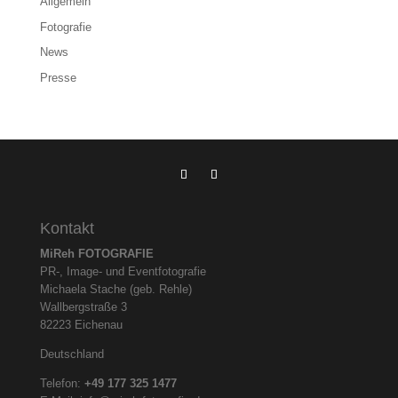
Allgemein
Fotografie
News
Presse
Kontakt
MiReh FOTOGRAFIE
PR-, Image- und Eventfotografie
Michaela Stache (geb. Rehle)
Wallbergstraße 3
82223 Eichenau
Deutschland
Telefon:
+49 177 325
1477