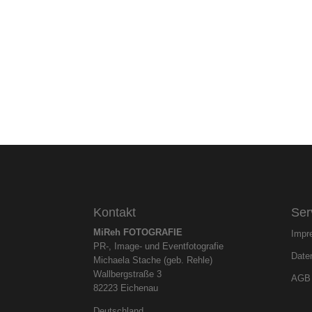
Kontakt
Ser
MiReh FOTOGRAFIE
Impr
PR-, Image- und Eventfotografie
Date
Michaela Stache (geb. Rehle)
Wallbergstraße 3
AGB
82223 Eichenau
Deutschland