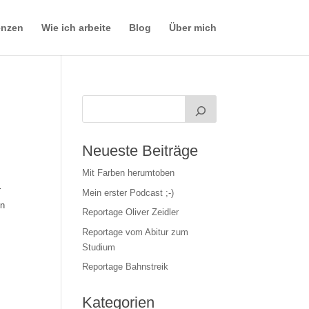
enzen
Wie ich arbeite
Blog
Über mich
Neueste Beiträge
Mit Farben herumtoben
r
Mein erster Podcast ;-)
ln
Reportage Oliver Zeidler
Reportage vom Abitur zum
Studium
Reportage Bahnstreik
Kategorien