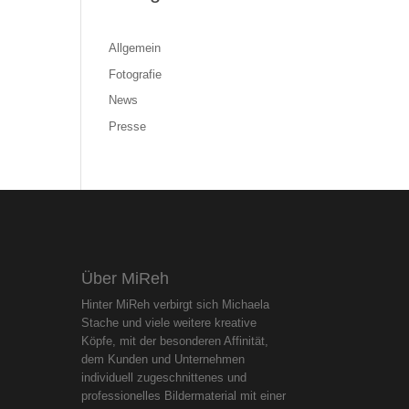
Allgemein
Fotografie
News
Presse
Über MiReh
Hinter MiReh verbirgt sich Michaela
Stache und viele weitere kreative
Köpfe, mit der besonderen Affinität,
dem Kunden und Unternehmen
individuell zugeschnittenes und
professionelles Bildermaterial mit einer