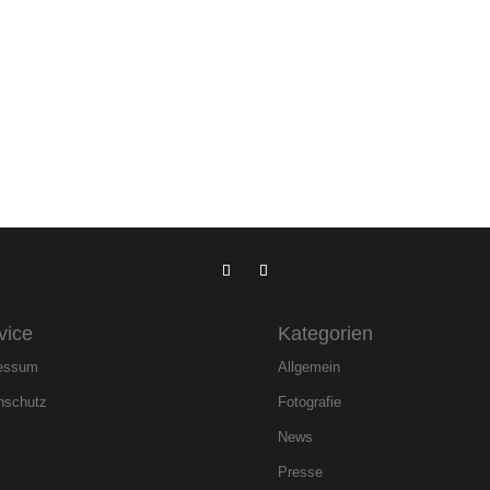
vice
Kategorien
essum
Allgemein
nschutz
Fotografie
News
Presse