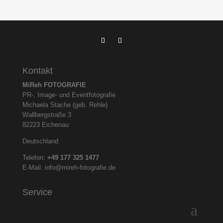
Kontakt
MiReh FOTOGRAFIE
PR-, Image- und Eventfotografie
Michaela Stache (geb. Rehle)
Wallbergstraße 3
82223 Eichenau
Deutschland
Telefon:
+49 177 325
1477
E-Mail:
info@mireh-fotografie.de
Service