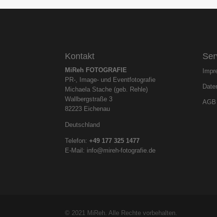
Kontakt
Ser
MiReh FOTOGRAFIE
Impr
PR-, Image- und Eventfotografie
Date
Michaela Stache (geb. Rehle)
Wallbergstraße 3
AGB
82223 Eichenau
Deutschland
Telefon:
+49 177 325
1477
E-Mail:
info@mireh-fotografie.de
© 2021 MiReh. Alle Rechte vorbehalten.