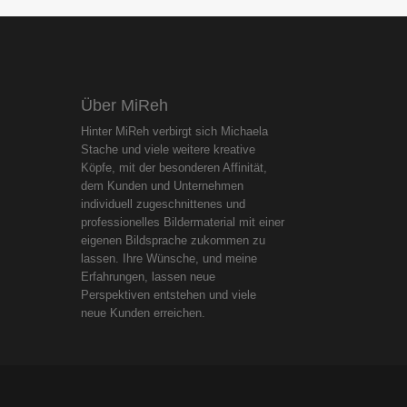
Über MiReh
Hinter MiReh verbirgt sich Michaela
Stache und viele weitere kreative
Köpfe, mit der besonderen Affinität,
dem Kunden und Unternehmen
individuell zugeschnittenes und
professionelles Bildermaterial mit einer
eigenen Bildsprache zukommen zu
lassen. Ihre Wünsche, und meine
Erfahrungen, lassen neue
Perspektiven entstehen und viele
neue Kunden erreichen.