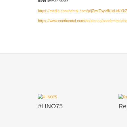
rückt immer näher.
https://media.continental.com/p/jZwzZsyvfb1eLeKY
https://www.continental.com/de/presse/pandemiesicher
#LINO75
Re