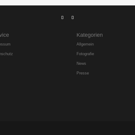
vice
Kategorien
essum
Allgemein
nschutz
Fotografie
News
Presse